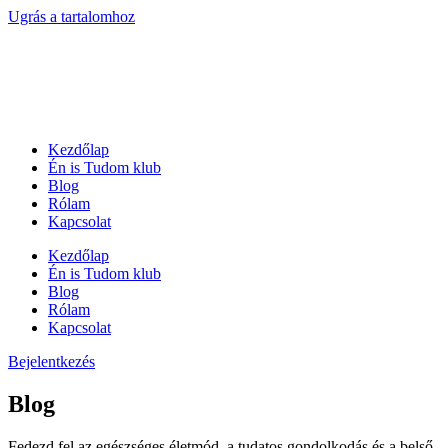
Ugrás a tartalomhoz
Kezdőlap
Én is Tudom klub
Blog
Rólam
Kapcsolat
Kezdőlap
Én is Tudom klub
Blog
Rólam
Kapcsolat
Bejelentkezés
Blog
Fedezd fel az egészséges életmód, a tudatos gondolkodás és a belső