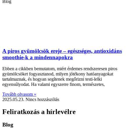
Blog
A piros gyümölcsök ereje – egészséges, antioxidáns
smoothie-k a mindennapokra
Ebben a cikkben bemutatom, miért érdemes rendszeresen piros
gyümölcsöket fogyasztanod, milyen jótékony hatóanyagokat
tartalmaznak, és hogyan segítenek megőrizni testi-lelki
egyensúlyodat. Ha valami egyszerre finom, természetes,
Tovább olvasom »
2025.05.23.
Nincs hozzászólás
Feliratkozás a hírlevélre
Blog