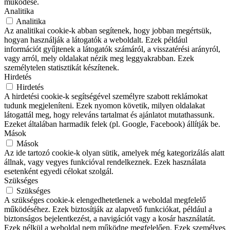
működése.
Analitika
Analitika
Az analitikai cookie-k abban segítenek, hogy jobban megértsük,
hogyan használják a látogatók a weboldalt. Ezek például
információt gyűjtenek a látogatók számáról, a visszatérési arányról,
vagy arról, mely oldalakat nézik meg leggyakrabban. Ezek
személytelen statisztikát készítenek.
Hirdetés
Hirdetés
A hirdetési cookie-k segítségével személyre szabott reklámokat
tudunk megjeleníteni. Ezek nyomon követik, milyen oldalakat
látogattál meg, hogy releváns tartalmat és ajánlatot mutathassunk.
Ezeket általában harmadik felek (pl. Google, Facebook) állítják be.
Mások
Mások
Az ide tartozó cookie-k olyan sütik, amelyek még kategorizálás alatt
állnak, vagy vegyes funkcióval rendelkeznek. Ezek használata
esetenként egyedi célokat szolgál.
Szükséges
Szükséges
A szükséges cookie-k elengedhetetlenek a weboldal megfelelő
működéséhez. Ezek biztosítják az alapvető funkciókat, például a
biztonságos bejelentkezést, a navigációt vagy a kosár használatát.
Ezek nélkül a weboldal nem működne megfelelően. Ezek személyes