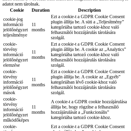
adatot nem tárolnak.
Cookie
Duration
Description
Ezt a cookie-t a GDPR Cookie Consent
cookie-jog
plugin állítja be. A süti a „Teljesítmény”
információ
11
kategóriába tartozó cookie-khoz való
jelölőnégyzet
months
felhasználói hozzájárulás tárolására
teljesítménye
szolgál.
cookie-
Ezt a cookie-t a GDPR Cookie Consent
törvény
plugin állítja be. A cookie az „Analytics”
11
információ
kategóriába tartozó cookie-khoz való
months
jelölőnégyzet
felhasználói hozzájárulás tárolására
elemzése
szolgál.
cookie-
Ezt a cookie-t a GDPR Cookie Consent
törvény
plugin állítja be. A cookie az „Egyéb”
11
információ
kategóriában lévő cookie-khoz való
months
jelölőnégyzet
felhasználói hozzájárulás tárolására
mások
szolgál.
cookie-
A cookie-t a GDPR cookie hozzájárulása
törvény
11
állítja be, hogy rögzítse a felhasználó
információ
months
hozzájárulását a „Funkcionális”
jelölőnégyzet
kategóriába tartozó cookie-khoz.
működőképes
cookie-
Ezt a cookie-t a GDPR Cookie Consent