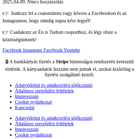
2025.04.09.
Nincs hozzászólás
👉 Iratkozz fel a csatornámra vagy kövess a Facebookon és az
Instagramon, hogy mindig napra kész legyél!
👉 Csatlakozz az Én is Tudom csoporthoz, és légy része a
közösségünknek!
Facebook
Instagram
Facebook
Youtube
🔒 A bankkártyás fizetés a
Stripe
biztonságos rendszerén keresztül
történik. A kártyaadatok hozzám nem jutnak el, azokat kizárólag a
fizetési szolgáltató kezeli.
Adatvédelmi és adatkezelési tájékoztató
Általános szerződési feltételek
Impresszum
Cookie nyilatkozat
Kapcsolat
Adatvédelmi és adatkezelési tájékoztató
Általános szerződési feltételek
Impresszum
Cookie nyilatkozat