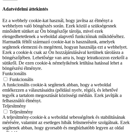
Adatvédelmi áttekintés
Ez a webhely cookie-kat használ, hogy javítsa az élményt a
webhelyen való böngészés során. Ezek közül a szükségesnek
minősített sütiket az Ön böngészője tárolja, mivel ezek
elengedhetetlenek a weboldal alapvető funkcióinak működéséhez.
Harmadik féltől származó cookie-kat is használunk, amelyek
segítenek elemezni és megérteni, hogyan használja ezt a webhelyet.
Ezek a cookie-k csak az Ön hozzájárulásával kerülnek tárolásra a
böngészőjében. Lehetősége van arra is, hogy leiratkozzon ezekről a
sütikről. De ezen cookie-k némelyikének letiltása hatással lehet a
böngészési élményre.
Funkcionális
Funkcionális
A funkcionális cookie-k segítenek abban, hogy a weboldal
emlékezzen a választásaidra (például nyelv, régió), és lehetővé
tegyék a tartalom megosztását közösségi médián. Ezek javítják a
felhasználói élményt.
Teljesítmény
Teljesítmény
A teljesítmény-cookie-k a weboldal sebességének és stabilitásának
mérésére, valamint az esetleges hibák felismerésére szolgálnak. Ezek
segítenek abban, hogy gyorsabb és megbízhatóbb legyen az oldal