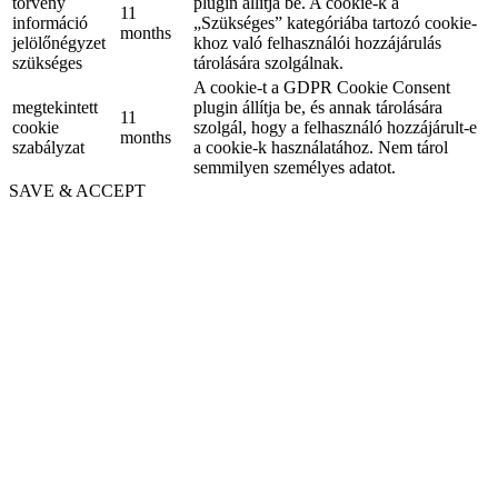
törvény
plugin állítja be. A cookie-k a
11
információ
„Szükséges” kategóriába tartozó cookie-
months
jelölőnégyzet
khoz való felhasználói hozzájárulás
szükséges
tárolására szolgálnak.
A cookie-t a GDPR Cookie Consent
megtekintett
plugin állítja be, és annak tárolására
11
cookie
szolgál, hogy a felhasználó hozzájárult-e
months
szabályzat
a cookie-k használatához. Nem tárol
semmilyen személyes adatot.
SAVE & ACCEPT