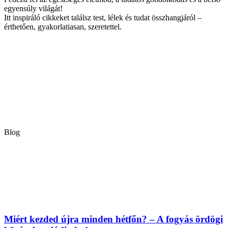
egyensúly világát!
Itt inspiráló cikkeket találsz test, lélek és tudat összhangjáról –
érthetően, gyakorlatiasan, szeretettel.
Blog
Miért kezded újra minden hétfőn? – A fogyás ördögi