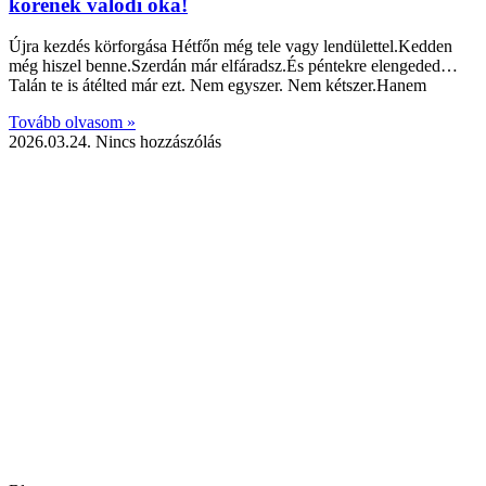
körének valódi oka!
Újra kezdés körforgása Hétfőn még tele vagy lendülettel.Kedden
még hiszel benne.Szerdán már elfáradsz.És péntekre elengeded…
Talán te is átélted már ezt. Nem egyszer. Nem kétszer.Hanem
Tovább olvasom »
2026.03.24.
Nincs hozzászólás