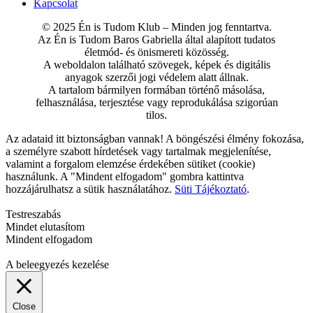
Kapcsolat
© 2025 Én is Tudom Klub – Minden jog fenntartva.
Az Én is Tudom Baros Gabriella által alapított tudatos
életmód- és önismereti közösség.
A weboldalon található szövegek, képek és digitális
anyagok szerzői jogi védelem alatt állnak.
A tartalom bármilyen formában történő másolása,
felhasználása, terjesztése vagy reprodukálása szigorúan
tilos.
Az adataid itt biztonságban vannak! A böngészési élmény fokozása,
a személyre szabott hírdetések vagy tartalmak megjelenítése,
valamint a forgalom elemzése érdekében sütiket (cookie)
használunk. A "Mindent elfogadom" gombra kattintva
hozzájárulhatsz a sütik használatához.
Süti Tájékoztató
.
Testreszabás
Mindet elutasítom
Mindent elfogadom
A beleegyezés kezelése
Close