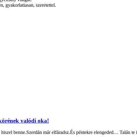
en, gyakorlatiasan, szeretettel.
körének valódi oka!
 hiszel benne.Szerdán már elfáradsz.És péntekre elengeded… Talán te 