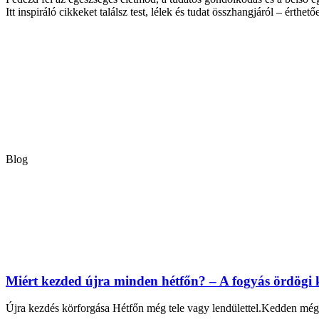
Itt inspiráló cikkeket találsz test, lélek és tudat összhangjáról – érthető
Blog
Miért kezded újra minden hétfőn? – A fogyás ördögi 
Újra kezdés körforgása Hétfőn még tele vagy lendülettel.Kedden még