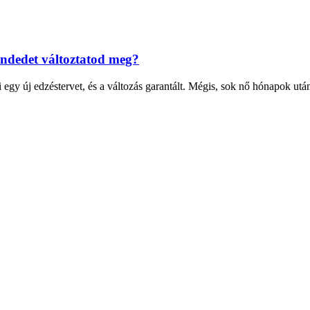
endedet változtatod meg?
i egy új edzéstervet, és a változás garantált. Mégis, sok nő hónapok utá