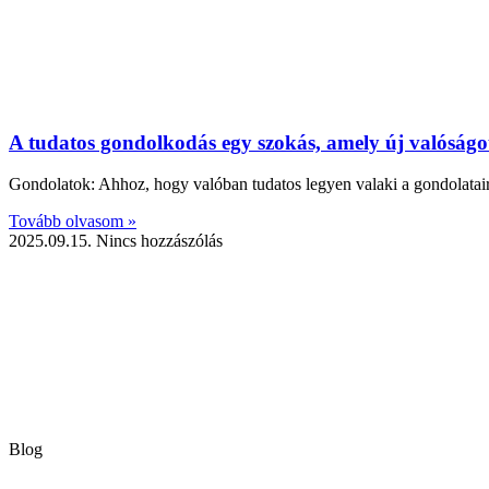
A tudatos gondolkodás egy szokás, amely új valóságo
Gondolatok: Ahhoz, hogy valóban tudatos legyen valaki a gondolataira
Tovább olvasom »
2025.09.15.
Nincs hozzászólás
Blog