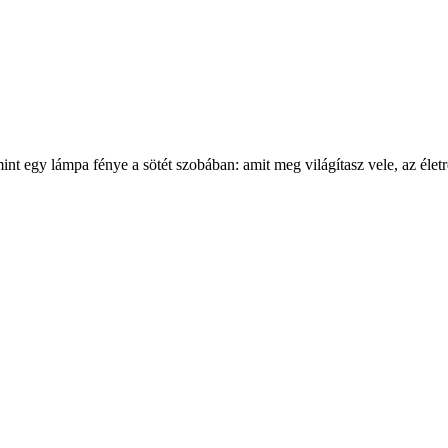
nt egy lámpa fénye a sötét szobában: amit meg világítasz vele, az életr