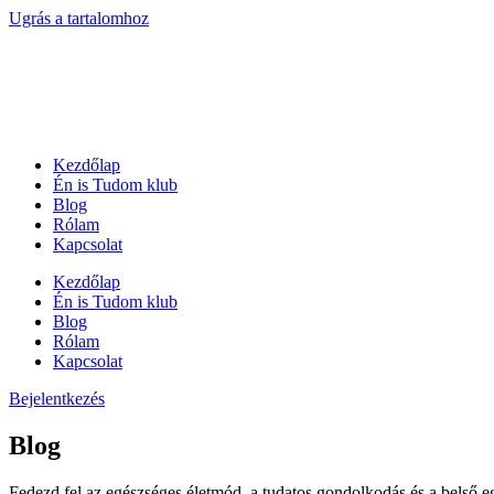
Ugrás a tartalomhoz
Kezdőlap
Én is Tudom klub
Blog
Rólam
Kapcsolat
Kezdőlap
Én is Tudom klub
Blog
Rólam
Kapcsolat
Bejelentkezés
Blog
Fedezd fel az egészséges életmód, a tudatos gondolkodás és a belső e