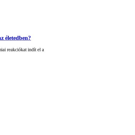
az életedben?
i reakciókat indít el a