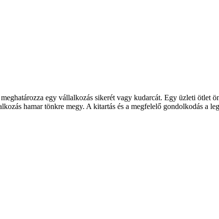
eghatározza egy vállalkozás sikerét vagy kudarcát. Egy üzleti ötlet 
alkozás hamar tönkre megy. A kitartás és a megfelelő gondolkodás a leg