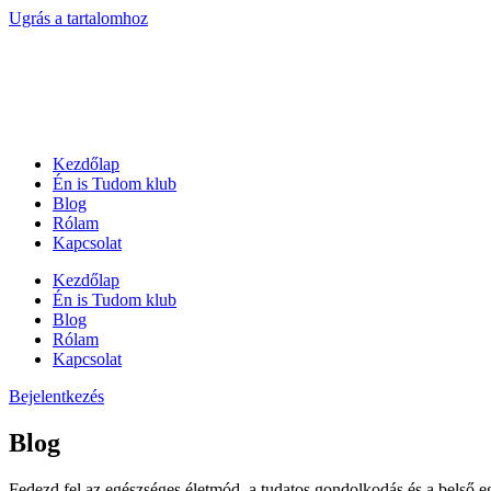
Ugrás a tartalomhoz
Kezdőlap
Én is Tudom klub
Blog
Rólam
Kapcsolat
Kezdőlap
Én is Tudom klub
Blog
Rólam
Kapcsolat
Bejelentkezés
Blog
Fedezd fel az egészséges életmód, a tudatos gondolkodás és a belső e