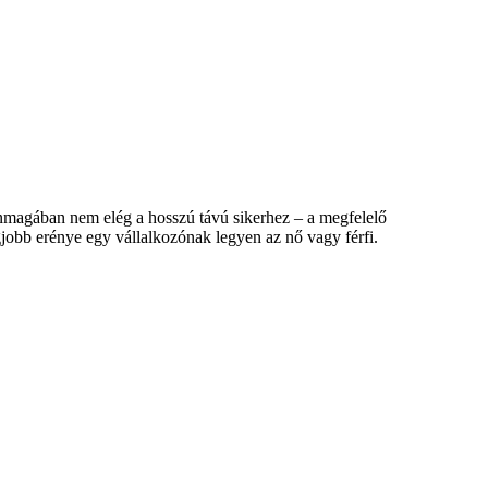
önmagában nem elég a hosszú távú sikerhez – a megfelelő
jobb erénye egy vállalkozónak legyen az nő vagy férfi.