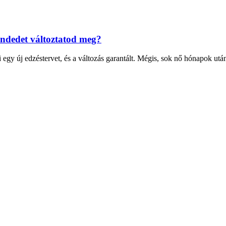
endedet változtatod meg?
i egy új edzéstervet, és a változás garantált. Mégis, sok nő hónapok utá