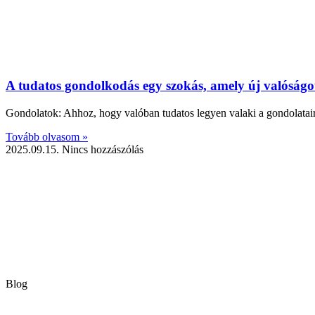
A tudatos gondolkodás egy szokás, amely új valóságo
Gondolatok: Ahhoz, hogy valóban tudatos legyen valaki a gondolataira
Tovább olvasom »
2025.09.15.
Nincs hozzászólás
Blog